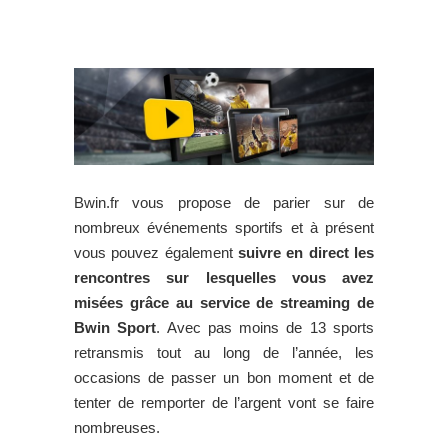
Bwin.fr vous propose de parier sur de
nombreux événements sportifs et à présent
vous pouvez également
suivre en direct les
rencontres sur lesquelles vous avez
misées grâce au service de streaming de
Bwin Sport
. Avec pas moins de 13 sports
retransmis tout au long de l’année, les
occasions de passer un bon moment et de
tenter de remporter de l’argent vont se faire
nombreuses.