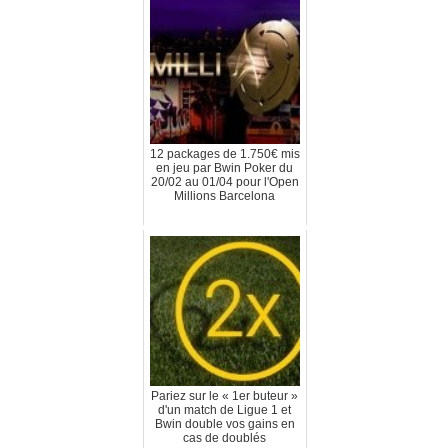
12 packages de 1.750€ mis
en jeu par Bwin Poker du
20/02 au 01/04 pour l'Open
Millions Barcelona
Pariez sur le « 1er buteur »
d'un match de Ligue 1 et
Bwin double vos gains en
cas de doublés