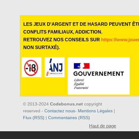
LES JEUX D'ARGENT ET DE HASARD PEUVENT ÊT
CONFLITS FAMILIAUX, ADDICTION.
RETROUVEZ NOS CONSEILS SUR
https://www.joueu
NON SURTAXÉ).
© 2013-2024
Codebonus.net
copyright
reserved -
Contactez nous
-
Mentions Légales
|
Flux (RSS)
|
Commentaires (RSS)
Haut de page