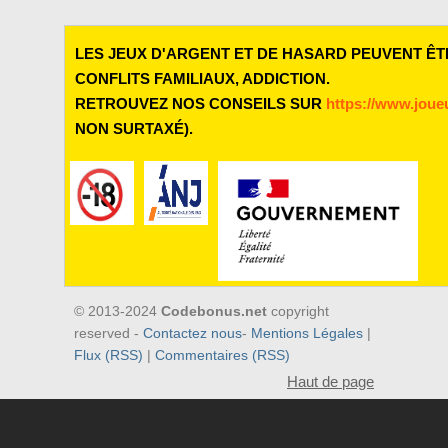
LES JEUX D'ARGENT ET DE HASARD PEUVENT ÊT
CONFLITS FAMILIAUX, ADDICTION.
RETROUVEZ NOS CONSEILS SUR
https://www.joueu
NON SURTAXÉ).
© 2013-2024
Codebonus.net
copyright
reserved -
Contactez nous
-
Mentions Légales
|
Flux (RSS)
|
Commentaires (RSS)
Haut de page