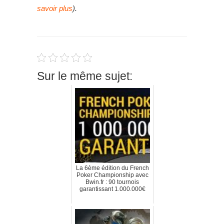
savoir plus
).
Sur le même sujet:
La 6ème édition du French
Poker Championship avec
Bwin.fr : 90 tournois
garantissant 1.000.000€