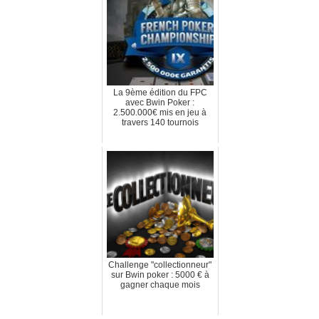
La 9ème édition du FPC
avec Bwin Poker :
2.500.000€ mis en jeu à
travers 140 tournois
Challenge "collectionneur"
sur Bwin poker : 5000 € à
gagner chaque mois