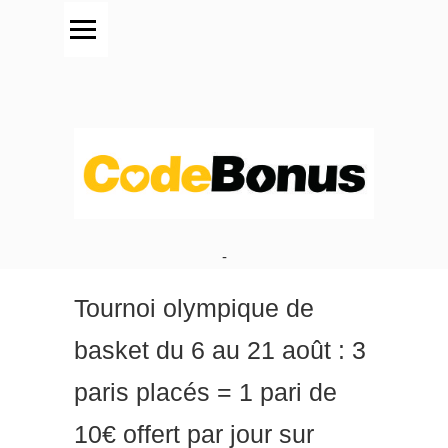
-
Tournoi olympique de
basket du 6 au 21 août : 3
paris placés = 1 pari de
10€ offert par jour sur