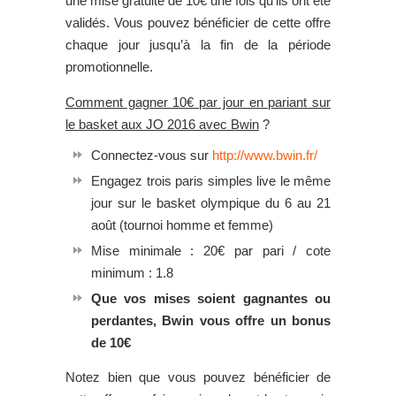
une mise gratuite de 10€ une fois qu’ils ont été
validés. Vous pouvez bénéficier de cette offre
chaque jour jusqu’à la fin de la période
promotionnelle.
Comment gagner 10€ par jour en pariant sur
le basket aux JO 2016 avec Bwin
?
Connectez-vous sur
http://www.bwin.fr/
Engagez trois paris simples live le même
jour sur le basket olympique du 6 au 21
août (tournoi homme et femme)
Mise minimale : 20€ par pari / cote
minimum : 1.8
Que vos mises soient gagnantes ou
perdantes, Bwin vous offre un bonus
de 10€
Notez bien que vous pouvez bénéficier de