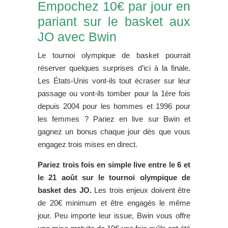
Empochez 10€ par jour en
pariant sur le basket aux
JO avec Bwin
Le tournoi olympique de basket pourrait
réserver quelques surprises d’ici à la finale.
Les États-Unis vont-ils tout écraser sur leur
passage ou vont-ils tomber pour la 1ère fois
depuis 2004 pour les hommes et 1996 pour
les femmes ? Pariez en live sur Bwin et
gagnez un bonus chaque jour dès que vous
engagez trois mises en direct.
Pariez trois fois en simple live entre le 6 et
le 21 août sur le tournoi olympique de
basket des JO.
Les trois enjeux doivent être
de 20€ minimum et être engagés le même
jour. Peu importe leur issue, Bwin vous offre