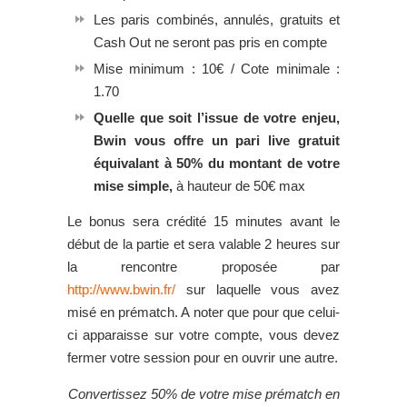
Les paris combinés, annulés, gratuits et
Cash Out ne seront pas pris en compte
Mise minimum : 10€ / Cote minimale :
1.70
Quelle que soit l’issue de votre enjeu,
Bwin vous offre un pari live gratuit
équivalant à 50% du montant de votre
mise simple,
à hauteur de 50€ max
Le bonus sera crédité 15 minutes avant le
début de la partie et sera valable 2 heures sur
la rencontre proposée par
http://www.bwin.fr/
sur laquelle vous avez
misé en prématch. A noter que pour que celui-
ci apparaisse sur votre compte, vous devez
fermer votre session pour en ouvrir une autre.
Convertissez 50% de votre mise prématch en