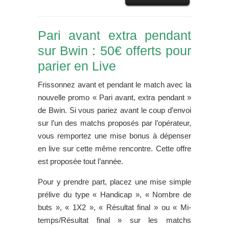
Pari avant extra pendant
sur Bwin : 50€ offerts pour
parier en Live
Frissonnez avant et pendant le match avec la
nouvelle promo « Pari avant, extra pendant »
de Bwin. Si vous pariez avant le coup d’envoi
sur l’un des matchs proposés par l’opérateur,
vous remportez une mise bonus à dépenser
en live sur cette même rencontre. Cette offre
est proposée tout l’année.
Pour y prendre part, placez une mise simple
prélive du type « Handicap », « Nombre de
buts », « 1X2 », « Résultat final » ou « Mi-
temps/Résultat final » sur les matchs