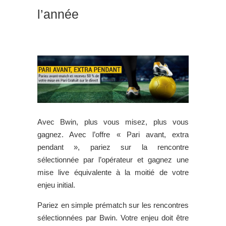
l’année
Avec Bwin, plus vous misez, plus vous
gagnez. Avec l’offre « Pari avant, extra
pendant », pariez sur la rencontre
sélectionnée par l’opérateur et gagnez une
mise live équivalente à la moitié de votre
enjeu initial.
Pariez en simple prématch sur les rencontres
sélectionnées par Bwin. Votre enjeu doit être