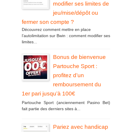
modifier ses limites de
jeu/mise/dépôt ou
fermer son compte ?
Découvrez comment mettre en place
l’autolimitation sur Bwin : comment modifier ses
limites...
Bonus de bienvenue
Partouche Sport :
profitez d’un
remboursement du
1er pari jusqu’à 100€
Partouche Sport (anciennement Pasino Bet)
fait partie des derniers sites à...
Pariez avec handicap