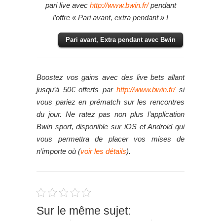
pari live avec
http://www.bwin.fr/
pendant
l’offre « Pari avant, extra pendant » !
Pari avant, Extra pendant avec Bwin
Boostez vos gains avec des live bets allant
jusqu’à 50€ offerts par
http://www.bwin.fr/
si
vous pariez en prématch sur les rencontres
du jour. Ne ratez pas non plus l’application
Bwin sport, disponible sur iOS et Android qui
vous permettra de placer vos mises de
n’importe où (
voir les détails
).
Sur le même sujet: