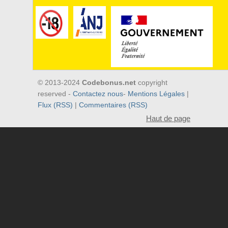
© 2013-2024
Codebonus.net
copyright
reserved -
Contactez nous
-
Mentions Légales
|
Flux (RSS)
|
Commentaires (RSS)
Haut de page