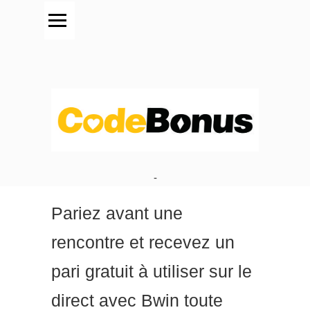
-
Pariez avant une
rencontre et recevez un
pari gratuit à utiliser sur le
direct avec Bwin toute