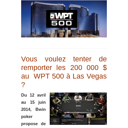
Vous voulez tenter de
remporter les 200 000 $
au WPT 500 à Las Vegas
?
Du 12 avril
au 15 juin
2014, Bwin
poker
propose de