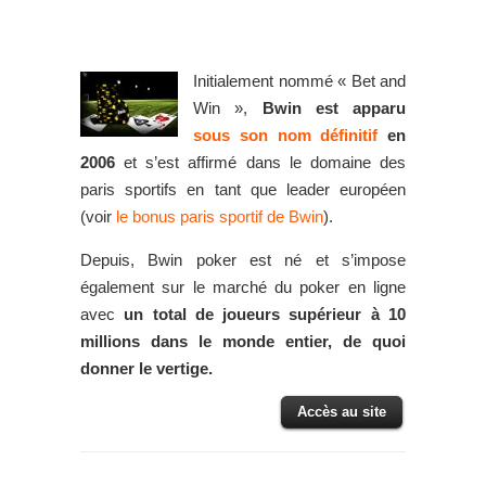
Initialement nommé « Bet and
Win »,
Bwin est apparu
sous son nom définitif
en
2006
et s’est affirmé dans le domaine des
paris sportifs en tant que leader européen
(voir
le bonus paris sportif de Bwin
).
Depuis, Bwin poker est né et s’impose
également sur le marché du poker en ligne
avec
un total de joueurs supérieur à 10
millions dans le monde entier, de quoi
donner le vertige.
Accès au site