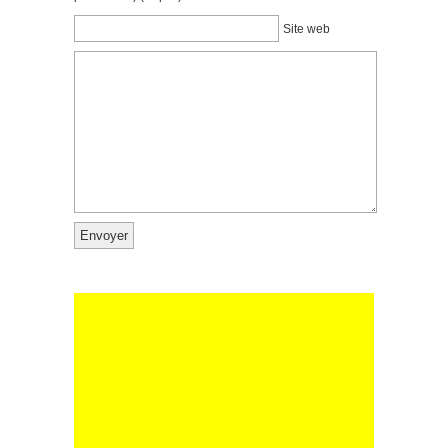
Site web