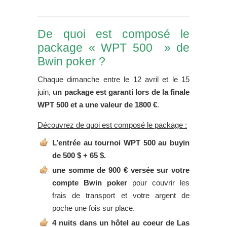
De quoi est composé le
package « WPT 500 » de
Bwin poker ?
Chaque dimanche entre le 12 avril et le 15
juin,
un package est garanti lors de la finale
WPT 500 et a une valeur de 1800 €
.
Découvrez de quoi est composé le package :
L’entrée au tournoi WPT 500 au buyin
de 500 $ + 65 $.
une somme de 900 € versée sur votre
compte Bwin poker
pour couvrir les
frais de transport et votre argent de
poche une fois sur place.
4 nuits dans un hôtel au coeur de Las