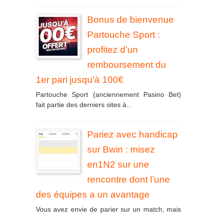
Bonus de bienvenue
Partouche Sport :
profitez d’un
remboursement du
1er pari jusqu’à 100€
Partouche Sport (anciennement Pasino Bet)
fait partie des derniers sites à...
Pariez avec handicap
sur Bwin : misez
en1N2 sur une
rencontre dont l’une
des équipes a un avantage
Vous avez envie de parier sur un match, mais