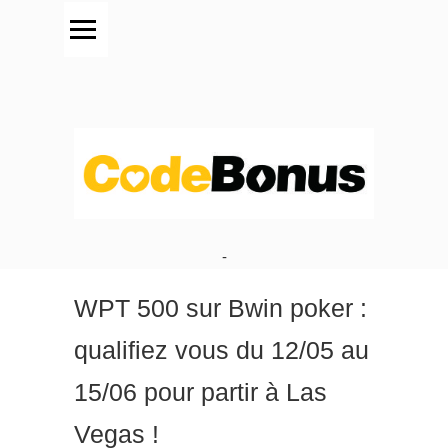
-
WPT 500 sur Bwin poker :
qualifiez vous du 12/05 au
15/06 pour partir à Las
Vegas !