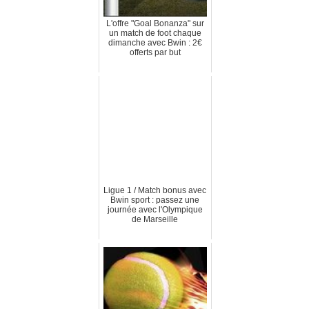
L'offre "Goal Bonanza" sur
un match de foot chaque
dimanche avec Bwin : 2€
offerts par but
Ligue 1 / Match bonus avec
Bwin sport : passez une
journée avec l'Olympique
de Marseille