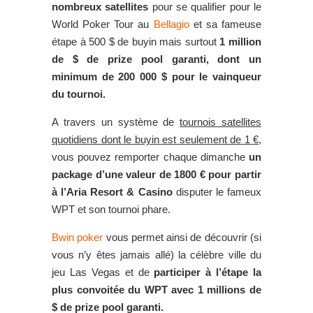
nombreux satellites
pour se qualifier pour le
World Poker Tour au
Bellagio
et sa fameuse
étape à 500 $ de buyin mais surtout
1 million
de $ de prize pool garanti, dont un
minimum de 200 000 $ pour le vainqueur
du tournoi.
A travers un système de
tournois satellites
quotidiens dont le buyin est seulement de 1 €,
vous pouvez remporter chaque dimanche
un
package d’une valeur de 1800 € pour partir
à l’Aria Resort & Casino
disputer le fameux
WPT et son tournoi phare.
Bwin poker
vous permet ainsi de découvrir (si
vous n’y êtes jamais allé) la célèbre ville du
jeu Las Vegas et de
participer à l’étape la
plus convoitée du WPT avec 1 millions de
$ de prize pool garanti.